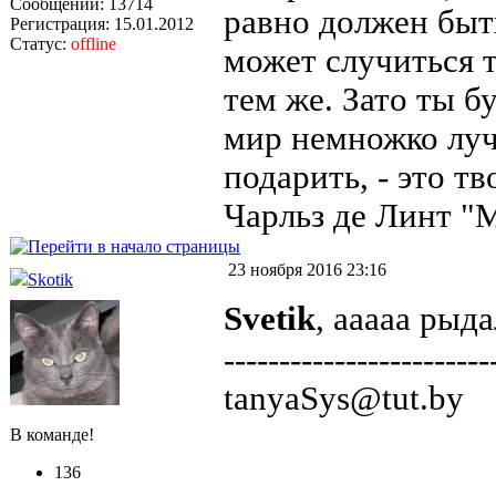
Сообщений: 13714
равно должен быть
Регистрация: 15.01.2012
Статус:
offline
может случиться т
тем же. Зато ты б
мир немножко лучш
подарить, - это т
Чарльз де Линт "
23 ноября 2016 23:16
Skotik
Svetik
, ааааа рыд
------------------------
tanyaSys@tut.by
В команде!
136