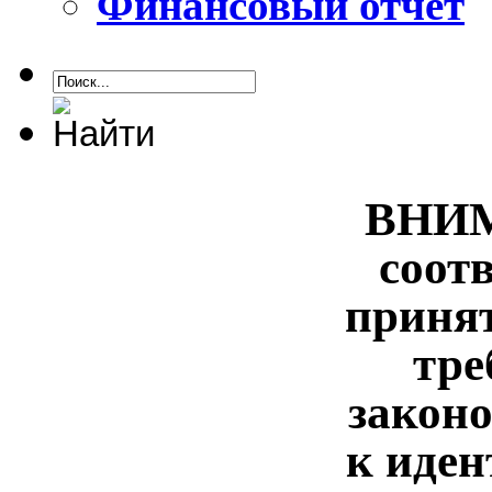
Финансовый отчет
ВНИМ
соот
приня
тре
законо
к иде