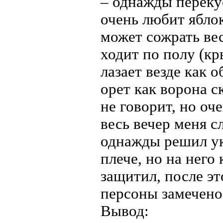
– однажды переку
очень любит яблок
может сожрать вес
ходит по полу (к
лазает везде как о
орет как ворона с
не говорит, но оч
весь вечер меня с
однажды решил уку
плече, но на него
защитил, после э
персоны замечено
Вывод: