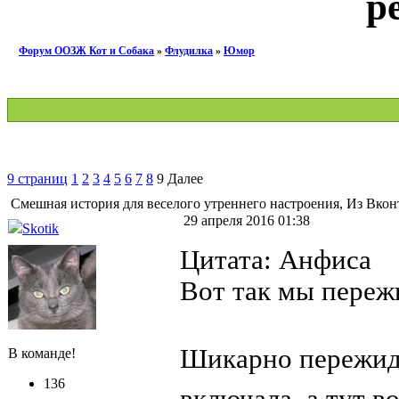
р
Форум ООЗЖ Кот и Собака
»
Флудилка
»
Юмор
9 страниц
1
2
3
4
5
6
7
8
9
Далее
Смешная история для веселого утреннего настроения, Из Вкон
29 апреля 2016 01:38
Skotik
Цитата: Анфиса
Вот так мы переж
Шикарно пережи
В команде!
136
включала, а тут в