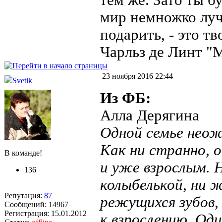
тем же. Зато ты б
мир немножко лучш
подарить, - это т
Чарльз де Линт "
23 ноября 2016 22:44
Svetik
Из ФБ:
Алла Дерягина
Одной семье неож
Как ни странно, 
В команде!
и уже взрослым. 
136
колыбелькой, ни ж
Репутация:
87
режущихся зубов,
Сообщений: 14967
Регистрация: 15.01.2012
к взрослению. Од