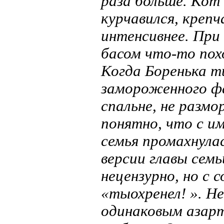
раза больше. Кот 
курчавился, крепч
интенсивнее. При
басом что-то пох
Когда Боренька ти
замороженного фа
спальне, не размо
понятно, что с и
семья промахнулас
версии главы семь
нецензурно, но с
«тыохренел! ». Не
одинаковым азарт