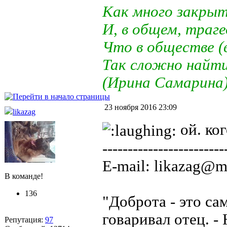
Как много закры
И, в общем, траге
Что в обществе (
Так сложно найт
(Ирина Самарина
23 ноября 2016 23:09
likazag
ой. ко
------------------------
E-mail: likazag@ma
В команде!
136
"Доброта - это са
говаривал отец. - 
Репутация:
97