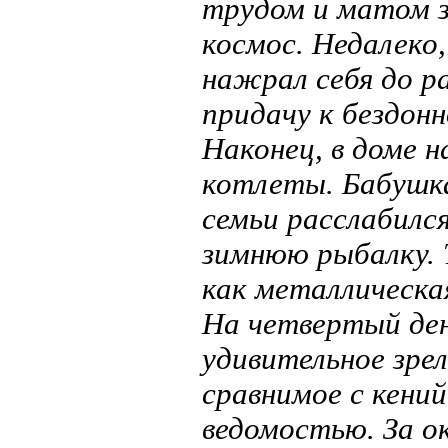
трудом и матом 
космос. Недалеко
нажрал себя до ра
придачу к бездон
Наконец, в доме 
котлеты. Бабушка
семьи расслабился
зимнюю рыбалку. 
как металлическая
На четвертый ден
удивительное зре
сравнимое с кени
ведомостью. За о