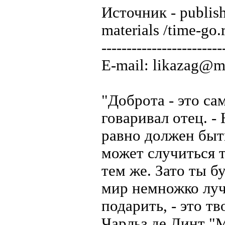
Источник - publish
materials /time-go.
------------------------
E-mail: likazag@ma
"Доброта - это са
говаривал отец. - 
равно должен быть
может случиться т
тем же. Зато ты б
мир немножко лучш
подарить, - это т
Чарльз де Линт "