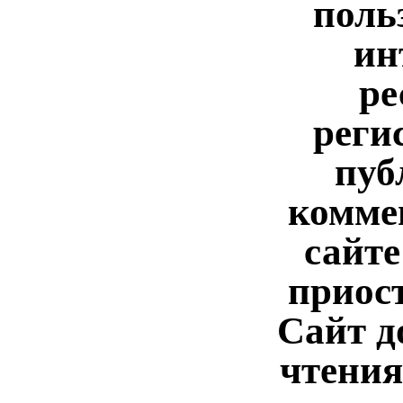
поль
ин
ре
реги
пуб
комме
сайте
приос
Сайт д
чтения