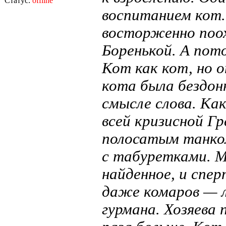
Статус:
offline
воспитанием кот.
восторженно поох
Боренькой. А пото
Кот как кот, но 
кота была бездон
смысле слова. Как
всей кризисной Гр
полосатым танком
с табуретками. М
найденное, и спер
даже комаров — 
гурмана. Хозяева 