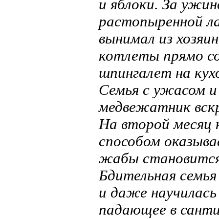
и яблоки. За ужи
растопыренной ла
вынимал из хозяи
котлеты прямо со
шпингалет на кух
Семья с ужасом и
медвежатник вскр
На второй месяц к
способом оказывае
жабы становится 
Бдительная семья
и даже научилась
падающее в санти