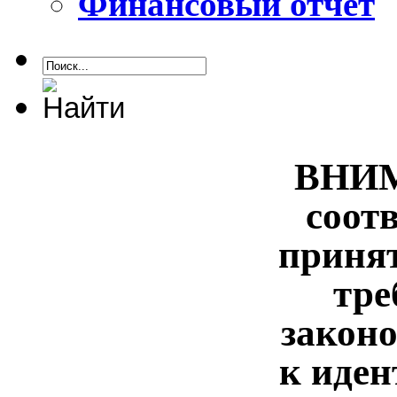
Финансовый отчет
ВНИМ
соот
приня
тре
законо
к иде