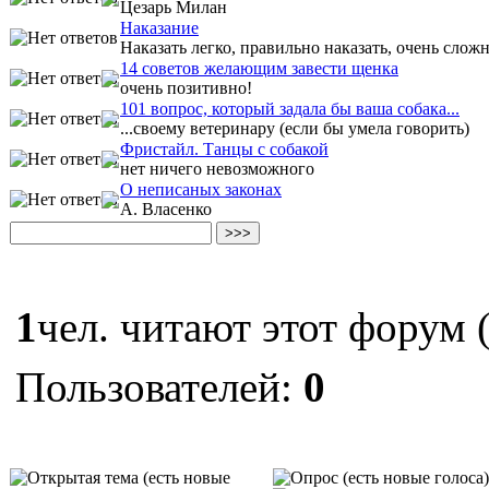
Цезарь Милан
Наказание
Наказать легко, правильно наказать, очень сложн
14 советов желающим завести щенка
очень позитивно!
101 вопрос, который задала бы ваша собака...
...своему ветеpинаpу (если бы умела говоpить)
Фристайл. Танцы с собакой
нет ничего невозможного
О неписаных законах
А. Власенко
1
чел. читают этот форум (
Пользователей:
0