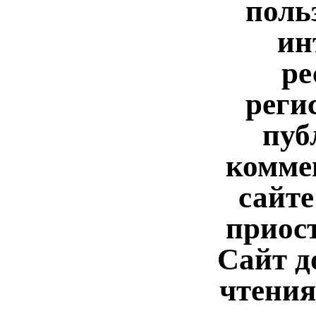
поль
ин
ре
реги
пуб
комме
сайте
приос
Сайт д
чтения